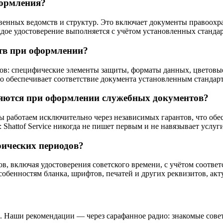
формления?
енных ведомств и структур. Это включает документы правоохра
дое удостоверение выполняется с учётом установленных стандар
тв при оформлении?
ов: специфические элементы защиты, форматы данных, цветовы
то обеспечивает соответствие документа установленным стандар
яются при оформлении служебных документов?
 работаем исключительно через независимых гарантов, что обе
 Shattof Service никогда не пишет первым и не навязывает усл
рических периодов?
в, включая удостоверения советского времени, с учётом соотв
обенностям бланка, шрифтов, печатей и других реквизитов, акт
ов. Наши рекомендации — через сарафанное радио: знакомые со