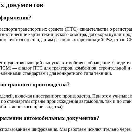
х документов
оформления?
спорта транспортных средств (ПТС), свидетельства о регистр
гностические карты технического осмотра, договоры купли-прод
ыполняются по стандартам различных юрисдикций: РФ, стран СН
ент, удостоверяющий выпуск автомобиля в обращение. Свидетел
ПСМ) — аналог ПТС для тракторов, комбайнов, строительной и 
новленными стандартами для конкретного типа техники.
остранного производства?
делей, включая иностранного производства. При этом учитываю
о стандартам страны происхождения автомобиля, так и по станд
биля японского производства).
ормлении автомобильных документов?
использованием шифрования. Мы работаем исключительно через 