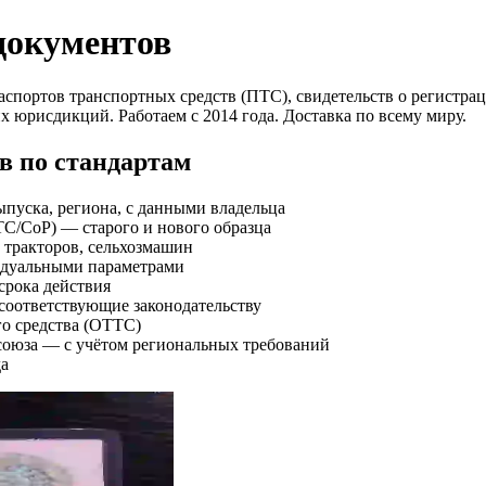
документов
спортов транспортных средств (ПТС), свидетельств о регистр
 юрисдикций. Работаем с 2014 года. Доставка по всему миру.
 по стандартам
пуска, региона, с данными владельца
ТС/СоР) — старого и нового образца
тракторов, сельхозмашин
идуальными параметрами
срока действия
соответствующие законодательству
го средства (ОТТС)
союза — с учётом региональных требований
да