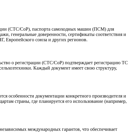
ации (СТС/СоР), паспорта самоходных машин (ПСМ) для
ажи, генеральные доверенности, сертификаты соответствия и
Г, Европейского союза и других регионов.
ьство о регистрации (СТС/СоР) подтверждает регистрацию ТС
сельхозтехники. Каждый документ имеет свою структуру,
тся особенности документации конкретного производителя и
артам страны, где планируется его использование (например,
независимых международных гарантов, что обеспечивает